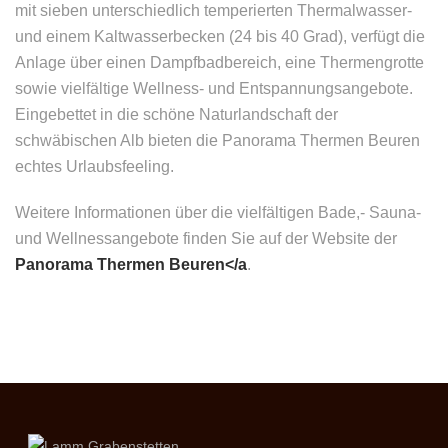
mit sieben unterschiedlich temperierten Thermalwasser-
und einem Kaltwasserbecken (24 bis 40 Grad), verfügt die
Anlage über einen Dampfbadbereich, eine Thermengrotte
sowie vielfältige Wellness- und Entspannungsangebote.
Eingebettet in die schöne Naturlandschaft der
schwäbischen Alb bieten die Panorama Thermen Beuren
echtes Urlaubsfeeling.
Weitere Informationen über die vielfältigen Bade,- Sauna-
und Wellnessangebote finden Sie auf der Website der
Panorama Thermen Beuren</a
.