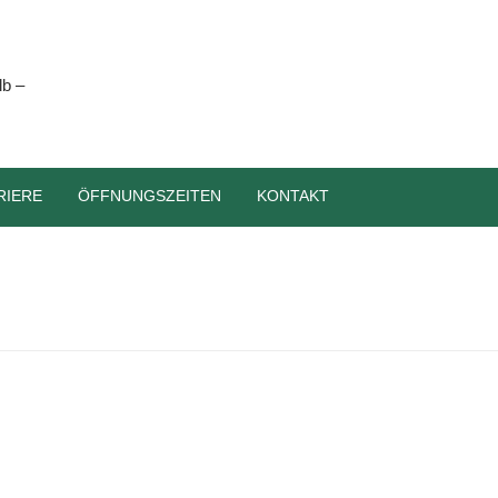
RIERE
ÖFFNUNGSZEITEN
KONTAKT
»
RESTAURANT
»
LAMM-RESTAURANT-GRABENSTETTEN