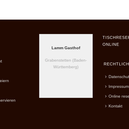
TISCHRESE
ONLINE
Lamm Gasthof
Grabenstetten (Baden-
t
RECHTLIC
Württemberg)
Datenschu
eiern
Impressum
Online res
servieren
Kontakt