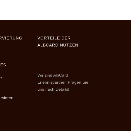
RVIERUNG
VORTEILE DER
ALBCARD NUTZEN!
HES
Wir sind AlbCard
tz
Erlebnispartner. Fragen Sie
uns nach Details!
ervieren