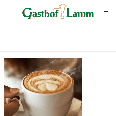
OPENING-HOUR
HOME
»
STARTSEITE
»
OPENING-HOUR