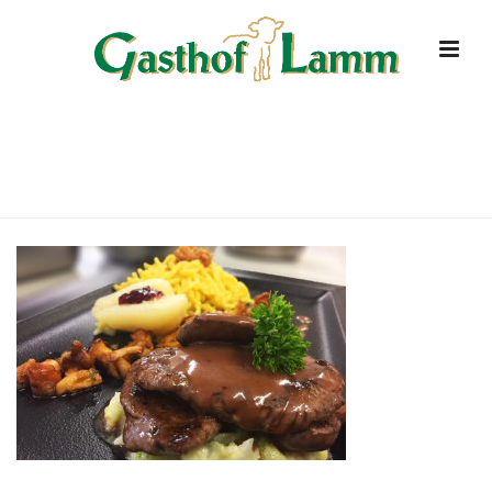
LECKERES-VOM-REH
HOME
»
STARTSEITE
»
LECKERES-VOM-REH