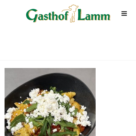
IMG_7828
HOME
»
STARTSEITE
»
IMG_7828