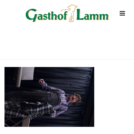
DSC4165
HOME
»
STARTSEITE
»
DSC4165