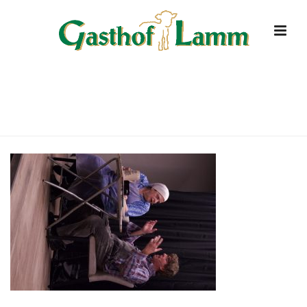
DSC4147
HOME
»
STARTSEITE
»
DSC4147