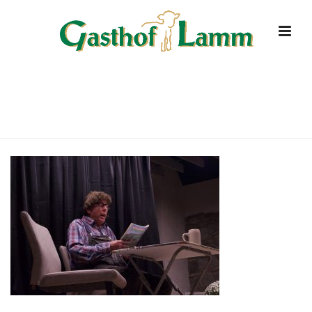
DSC4094
HOME
»
STARTSEITE
»
DSC4094