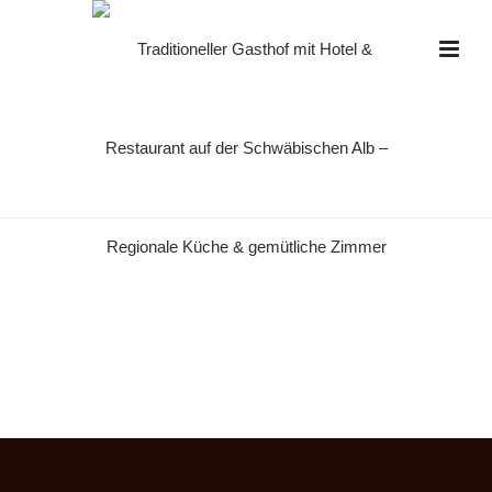
DSC3935
HOME
»
STARTSEITE
»
DSC3935