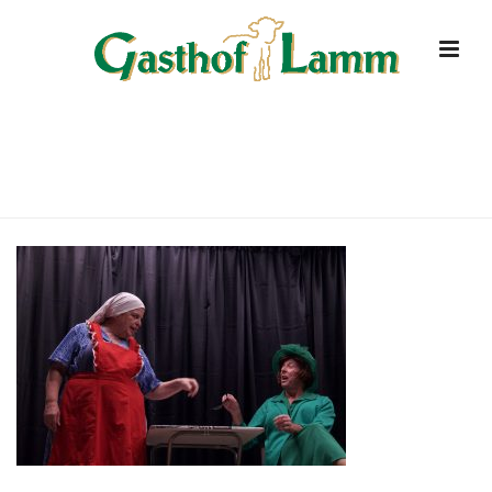
DSC3906
HOME
»
STARTSEITE
»
DSC3906