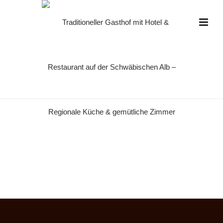
DSC08685
HOME
»
STARTSEITE
»
DSC08685