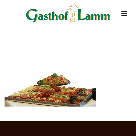
BUFFET-1940-3
HOME
»
STARTSEITE
»
BUFFET-1940-3