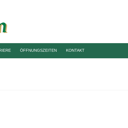
RIERE
ÖFFNUNGSZEITEN
KONTAKT
HOME
»
FESTE & FEIERN
»
SPEISEN-RESTAURANT-5