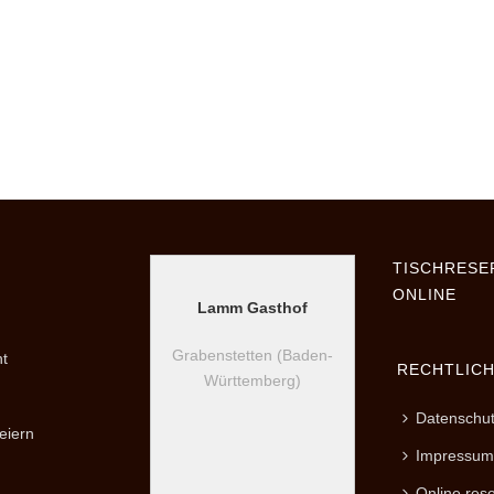
TISCHRESE
ONLINE
Lamm Gasthof
Grabenstetten (Baden-
t
RECHTLIC
Württemberg)
Datenschu
eiern
Impressum
Online res