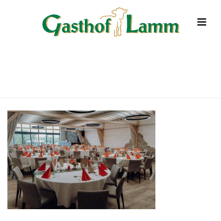
DSC07271
HOME
»
FESTE & FEIERN
»
DSC07271