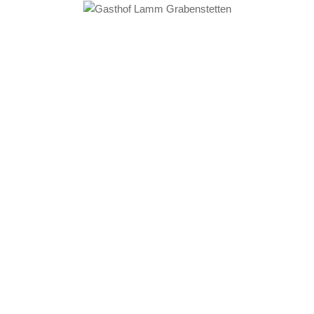
Feste & Feiern
Catering
Online reservieren
Lamm Gasthof
Grabenstetten (Baden-
Württemberg)
TISCHRESERVIERUNG ONLINE