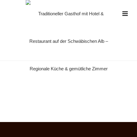
DSC01414
HOME
»
CATERING
»
DSC01414